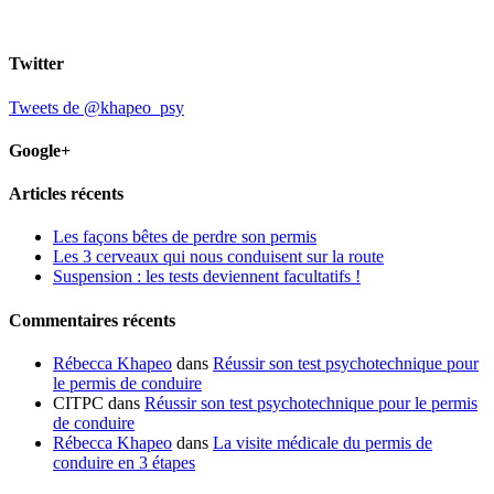
Twitter
Tweets de @khapeo_psy
Google+
Articles récents
Les façons bêtes de perdre son permis
Les 3 cerveaux qui nous conduisent sur la route
Suspension : les tests deviennent facultatifs !
Commentaires récents
Rébecca Khapeo
dans
Réussir son test psychotechnique pour
le permis de conduire
CITPC dans
Réussir son test psychotechnique pour le permis
de conduire
Rébecca Khapeo
dans
La visite médicale du permis de
conduire en 3 étapes