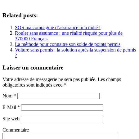
Related posts:
SOS ma compagnie d’assurance m’a radié !
Rouler sans assurance : une réalité risquée pour plus de
370000 Français
La méthode pour connaitre son solde de points permis
Voiture sans permis : la solution après la suspension de permis
?
Laisser un commentaire
Votre adresse de messagerie ne sera pas publiée. Les champs
obligatoires sont indiqués avec
*
Nom
*
E-Mail
*
Site web
Commentaire