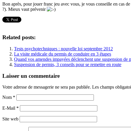
Bon après, pour jouer franc jeu avec vous, je vous conseille en cas de 
?). Mieux vaut prévenir
Related posts:
Tests psychotechniques : nouvelle loi septembre 2012
La visite médicale du permis de conduire en 3 étapes
Quand vos amendes impayées déclenchent une suspension de pe
Suspension de permis, 3 conseils pour se remettre en route
Laisser un commentaire
Votre adresse de messagerie ne sera pas publiée. Les champs obligato
Nom
*
E-Mail
*
Site web