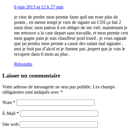
6 juin 2013 at 12 h 27 min
je vien de perdre mon permie faute quil me reste plus de
points , en meme tempt je vien de signier un CDI ça fait 2
mois donc mon patron il est obliger de me viré, maintenant je
me retrouve a la case depart sans travaille, et mon permie cest
mon gagne pain je suis chauffeur poid lourd , je vous signale
que jai perdus mon permie a cause des radart mal signaler ,
moi je boit pas d’alcol et je fumme pas ,jespert que je vais le
recupere dans 6 mois au plus .
Répondre
Laisser un commentaire
Votre adresse de messagerie ne sera pas publiée. Les champs
obligatoires sont indiqués avec
*
Nom
*
E-Mail
*
Site web