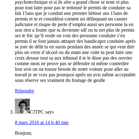
psychotechnique et si ils sère a grand chose se teste et plus
pour tout faire pour pas te redonné le permis de conduire sa
fait 15ans que je conduit une premier bètisse ans 15ans de
permis et tu et considérai comme un délinquant un cassier
judiciaire et risque de perte d’emploi aussi ses personne la en
non rien a foutre que tu devienne sdf ou tu net plus de permis
ses le fric qu’il veule on vois des personne conduire s’en
permis il se font jamais attraper des handicaper conduire après
se jore de délit tu en sursis pendant des année se qui veut dire
plus un verre d’alcool ou du main une cuite tu peut faire une
croix dessue tout sa aux tribunal il te le disse pas des ouvrier
comme mois ne peuve pas se défendre ni même contredire
leur avis on na tousse besoin de notre voiture pour aller au
travail je ne voix pas pourquoi après un avis même acceptable
sous réserve ses vraiment du foutage de geulle
Répondre
CITPC
says
8 mars 2016 at 14 h 40 min
Bonjour,