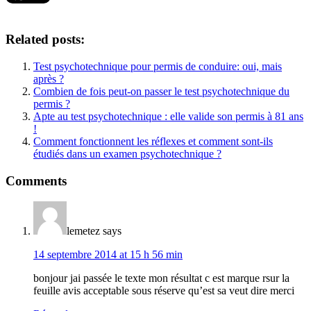
Related posts:
Test psychotechnique pour permis de conduire: oui, mais
après ?
Combien de fois peut-on passer le test psychotechnique du
permis ?
Apte au test psychotechnique : elle valide son permis à 81 ans
!
Comment fonctionnent les réflexes et comment sont-ils
étudiés dans un examen psychotechnique ?
Comments
lemetez
says
14 septembre 2014 at 15 h 56 min
bonjour jai passée le texte mon résultat c est marque rsur la
feuille avis acceptable sous réserve qu’est sa veut dire merci