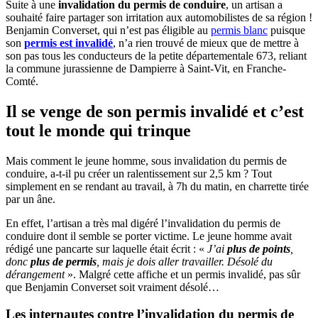
Suite à une
invalidation du permis de conduire
, un artisan a
souhaité faire partager son irritation aux automobilistes de sa région !
Benjamin Converset, qui n’est pas éligible au
permis blanc
puisque
son
permis est
invalidé
, n’a rien trouvé de mieux que de mettre à
son pas tous les conducteurs de la petite départementale 673, reliant
la commune jurassienne de Dampierre à Saint-Vit, en Franche-
Comté.
Il se venge de son permis invalidé et c’est
tout le monde qui trinque
Mais comment le jeune homme, sous invalidation du permis de
conduire, a-t-il pu créer un ralentissement sur 2,5 km ? Tout
simplement en se rendant au travail, à 7h du matin, en charrette tirée
par un âne.
En effet, l’artisan a très mal digéré l’invalidation du permis de
conduire dont il semble se porter victime. Le jeune homme avait
rédigé une pancarte sur laquelle était écrit : «
J’ai
plus de points
,
donc
plus de permis
, mais je dois aller travailler. Désolé du
dérangement
». Malgré cette affiche et un permis invalidé, pas sûr
que Benjamin Converset soit vraiment désolé…
Les internautes contre l’invalidation du permis de