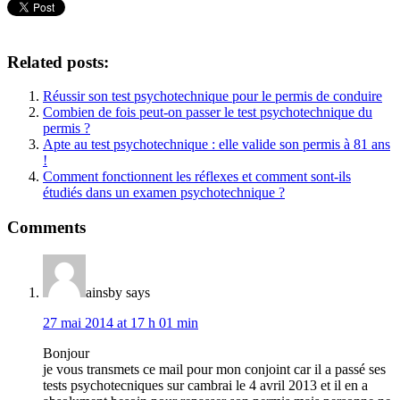
Related posts:
Réussir son test psychotechnique pour le permis de conduire
Combien de fois peut-on passer le test psychotechnique du
permis ?
Apte au test psychotechnique : elle valide son permis à 81 ans
!
Comment fonctionnent les réflexes et comment sont-ils
étudiés dans un examen psychotechnique ?
Comments
ainsby
says
27 mai 2014 at 17 h 01 min
Bonjour
je vous transmets ce mail pour mon conjoint car il a passé ses
tests psychotecniques sur cambrai le 4 avril 2013 et il en a