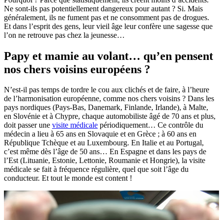
Ne sont-ils pas potentiellement dangereux pour autant ? Si. Mais
généralement, ils ne fument pas et ne consomment pas de drogues.
Et dans l’esprit des gens, leur vieil âge leur confère une sagesse que
l’on ne retrouve pas chez la jeunesse…
Papy et mamie au volant… qu’en pensent
nos chers voisins européens ?
N’est-il pas temps de tordre le cou aux clichés et de faire, à l’heure
de l’harmonisation européenne, comme nos chers voisins ? Dans les
pays nordiques (Pays-Bas, Danemark, Finlande, Irlande), à Malte,
en Slovénie et à Chypre, chaque automobiliste âgé de 70 ans et plus,
doit passer une
visite médicale
périodiquement… Ce contrôle du
médecin a lieu à 65 ans en Slovaquie et en Grèce ; à 60 ans en
République Tchèque et au Luxembourg. En Italie et au Portugal,
c’est même dès l’âge de 50 ans… En Espagne et dans les pays de
l’Est (Lituanie, Estonie, Lettonie, Roumanie et Hongrie), la visite
médicale se fait à fréquence régulière, quel que soit l’âge du
conducteur. Et tout le monde est content !